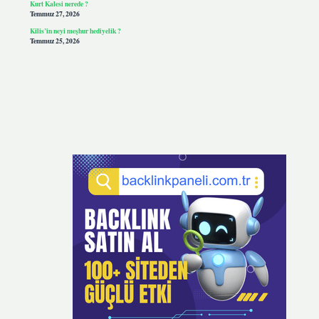
Kurt Kalesi nerede ?
Temmuz 27, 2026
Kilis’in neyi meşhur hediyelik ?
Temmuz 25, 2026