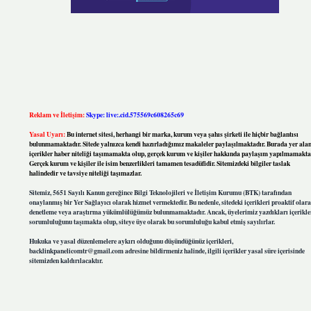
Reklam ve İletişim:
Skype: live:.cid.575569c608265c69
Yasal Uyarı:
Bu internet sitesi, herhangi bir marka, kurum veya şahıs şirketi ile hiçbir bağlantısı
bulunmamaktadır. Sitede yalnızca kendi hazırladığımız makaleler paylaşılmaktadır. Burada yer ala
içerikler haber niteliği taşımamakta olup, gerçek kurum ve kişiler hakkında paylaşım yapılmamakta
Gerçek kurum ve kişiler ile isim benzerlikleri tamamen tesadüfidir. Sitemizdeki bilgiler taslak
halindedir ve tavsiye niteliği taşımazlar.
Sitemiz, 5651 Sayılı Kanun gereğince Bilgi Teknolojileri ve İletişim Kurumu (BTK) tarafından
onaylanmış bir Yer Sağlayıcı olarak hizmet vermektedir. Bu nedenle, sitedeki içerikleri proaktif olar
denetleme veya araştırma yükümlülüğümüz bulunmamaktadır. Ancak, üyelerimiz yazdıkları içerikle
sorumluluğunu taşımakta olup, siteye üye olarak bu sorumluluğu kabul etmiş sayılırlar.
Hukuka ve yasal düzenlemelere aykırı olduğunu düşündüğünüz içerikleri,
backlinkpanelicomtr@gmail.com
adresine bildirmeniz halinde, ilgili içerikler yasal süre içerisinde
sitemizden kaldırılacaktır.