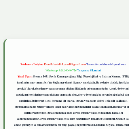
tgiris.live
Reklam ve İletişim:
E-mail:
backlinkpaneli@gmail.com
Teams:
forumhizmeti@gmail.com
Whatsapp: 0262 606 0 726
Telegram: @karabul
Yasal Uyarı:
Sitemiz, 5651 Sayılı Kanun gereğince Bilgi Teknolojileri ve İletişim Kurumu (BTK)
tarafından onaylanmış bir Yer Sağlayıcı olarak hizmet vermektedir. Bu nedenle, sitedeki içerikler
proaktif olarak denetleme veya araştırma yükümlülüğümüz bulunmamaktadır. Ancak, üyelerimi
yazdıkları içeriklerin sorumluluğunu taşımakta olup, siteye üye olarak bu sorumluluğu kabul etm
sayılırlar. Bu internet sitesi, herhangi bir marka, kurum veya şahıs şirketi ile hiçbir bağlantısı
bulunmamaktadır. Sitede yalnızca kendi hazırladığımız makaleler paylaşılmaktadır. Burada yer a
içerikler haber niteliği taşımamakta olup, gerçek kurum ve kişiler hakkında paylaşım
yapılmamaktadır. Gerçek kurum ve kişiler ile isim benzerlikleri tamamen tesadüfidir. Sitemiz, ka
amacı gütmeyen ve tamamen ücretsiz bir bilgi paylaşım platformudur. Hukuka ve yasal düzenlemel