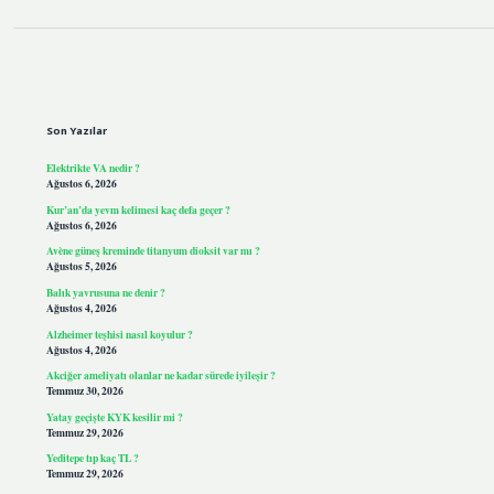
Sidebar
Son Yazılar
Elektrikte VA nedir ?
Ağustos 6, 2026
Kur’an’da yevm kelimesi kaç defa geçer ?
Ağustos 6, 2026
Avène güneş kreminde titanyum dioksit var mı ?
Ağustos 5, 2026
Balık yavrusuna ne denir ?
Ağustos 4, 2026
Alzheimer teşhisi nasıl koyulur ?
Ağustos 4, 2026
Akciğer ameliyatı olanlar ne kadar sürede iyileşir ?
Temmuz 30, 2026
Yatay geçişte KYK kesilir mi ?
Temmuz 29, 2026
Yeditepe tıp kaç TL ?
Temmuz 29, 2026