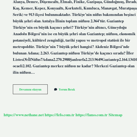
Alanya, Demre, Döşemealtı, Elmalı, Finike, Gazipaşa, Gündoğmuş, İbradı
Kaş, Kemer, Kepez, Konyaaltı, Korkuteli, Kumluca, Manavgat, Muratpaşa
Serik) ve 913 ilçesi bulunmaktadır. Türkiye’nin nüfus bakımından beşinci
büyük şehri olan Antalya İlinin toplam nüfusu 2.364’tür. Gaziantep
Türkiye’nin en büyük kaçıncı şehri? Türkiye’nin altıncı, Güneydoğu
Anadolu Bölgesi’nin ise en büyük şehri olan Gaziantep; nüfusu, ekonomik
potansiyeli, kültürel zenginliği, tarihi yapısı ve metropol statüsü ile bir
metropoldür. Türkiye’nin 7 büyük şehri hangisi? Akdeniz Bölgesi’nde
bulunan Adana; 2.263. Gaziantep nüfusu Türkiye’de kaçıncı sırada? İller
Listesi№İlNüfus7Adana2.270.2988Şanlıurfa2.213.9649Gaziantep2.164.1341
ocaeli2.102. Gaziantep merkez nüfusu ne kadar? Merkezi Gaziantep olan
ilin nüfusu…
Antalya
Devamını okuyun
Yorum Bırak
Mı
Büyük
Gaziantep
Mi
https://www.nethane.net
https://fefo.com.tr
https://famo.com.tr
Sitemap