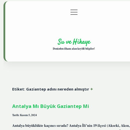
menüyü
Anasayfa
Gizlilik Politikası
Yasal Uyarı
aç
Hakkımızda
Su ve Hikaye
Denizden ilham alan keyifli bilgiler!
Etiket:
Gaziantep adını nereden almıştır
Antalya Mı Büyük Gaziantep Mi
Tarih: Kasım 5, 2024
Antalya büyüklükte kaçıncı sırada? Antalya İli’nin 19 ilçesi (Akseki, Aksu,