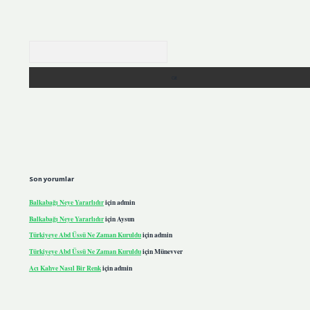
Arama
Son yorumlar
Balkabağı Neye Yararlıdır
için
admin
Balkabağı Neye Yararlıdır
için
Aysun
Türkiyeye Abd Üssü Ne Zaman Kuruldu
için
admin
Türkiyeye Abd Üssü Ne Zaman Kuruldu
için
Münevver
Acı Kahve Nasıl Bir Renk
için
admin