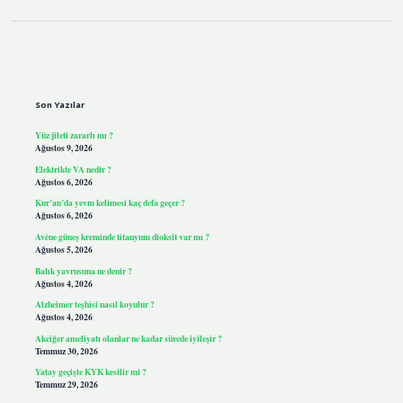
Sidebar
Son Yazılar
Yüz jileti zararlı mı ?
Ağustos 9, 2026
Elektrikte VA nedir ?
Ağustos 6, 2026
Kur’an’da yevm kelimesi kaç defa geçer ?
Ağustos 6, 2026
Avène güneş kreminde titanyum dioksit var mı ?
Ağustos 5, 2026
Balık yavrusuna ne denir ?
Ağustos 4, 2026
Alzheimer teşhisi nasıl koyulur ?
Ağustos 4, 2026
Akciğer ameliyatı olanlar ne kadar sürede iyileşir ?
Temmuz 30, 2026
Yatay geçişte KYK kesilir mi ?
Temmuz 29, 2026