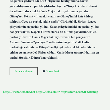
En parlak yıldızın adı ne? Gökyüzüne baktığımızda, Sirius
görebildiğimiz en parlak yıldızdır. Ayrıca “Köpek Yıldızı” olarak
da adlandırılır çünkü Canis Major takımyıldızında yer alır.
Güneş’ten 8,6 ışık yılı uzaklıktadır ve Güneş’in iki katı kütleye
sahiptir. Gece en parlak yıldız nedir? Görünürlük Sirius -1, gece
gökyüzünün en parlak yıldızı. Şu an gökyüzündeki en parlak yıldız
hangisi? Sirius, Köpek Yıldızı olarak da bilinir, gökyüzündeki en
parlak yıldızdır. Canis Major takımyıldızının bir parçasıdır.
Anlamı, Yunanca “parlayan” kelimesinden gelir. -1,47 kadir
parlaklığa sahiptir ve Dünya’dan 8,6 ışık yılı uzaklıktadır. Sirius
yıldızı şu an nerede? Sirius yıldızı, Canis Major takımyıldızının en
parlak üyesidir. Dünya’dan yaklaşık…
Gece
Devamını okuyun
Yorum Bırak
Gördüğümüz
En
Parlak
Yıldızın
Adı
https://www.nethane.net
https://fefo.com.tr
https://famo.com.tr
Sitemap
Nedir