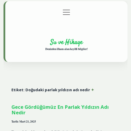
menüyü
Anasayfa
Gizlilik Politikası
Yasal Uyarı
aç
Hakkımızda
Su ve Hikaye
Denizden ilham alan keyifli bilgiler!
Etiket:
Doğudaki parlak yıldızın adı nedir
Gece Gördüğümüz En Parlak Yıldızın Adı
Nedir
Tarih: Mart 21, 2025