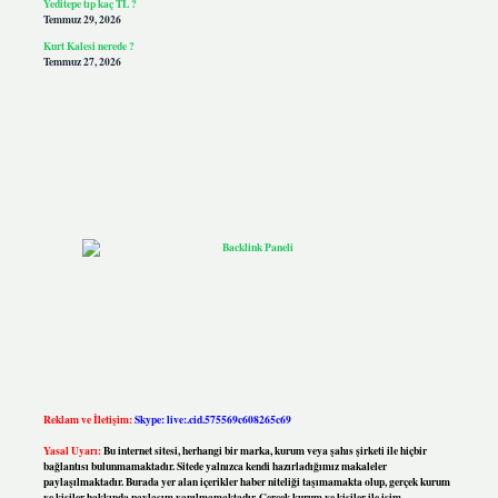
Yeditepe tıp kaç TL ?
Temmuz 29, 2026
Kurt Kalesi nerede ?
Temmuz 27, 2026
Reklam ve İletişim:
Skype: live:.cid.575569c608265c69
Yasal Uyarı:
Bu internet sitesi, herhangi bir marka, kurum veya şahıs şirketi ile hiçbir
bağlantısı bulunmamaktadır. Sitede yalnızca kendi hazırladığımız makaleler
paylaşılmaktadır. Burada yer alan içerikler haber niteliği taşımamakta olup, gerçek kurum
ve kişiler hakkında paylaşım yapılmamaktadır. Gerçek kurum ve kişiler ile isim