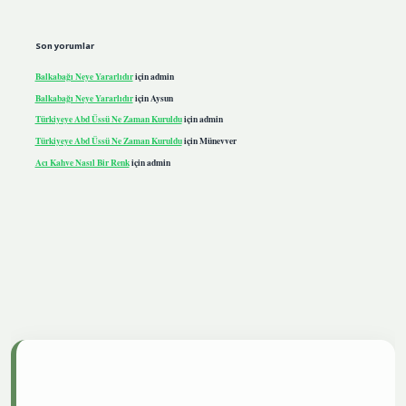
Son yorumlar
Balkabağı Neye Yararlıdır
için
admin
Balkabağı Neye Yararlıdır
için
Aysun
Türkiyeye Abd Üssü Ne Zaman Kuruldu
için
admin
Türkiyeye Abd Üssü Ne Zaman Kuruldu
için
Münevver
Acı Kahve Nasıl Bir Renk
için
admin
tgiris.live