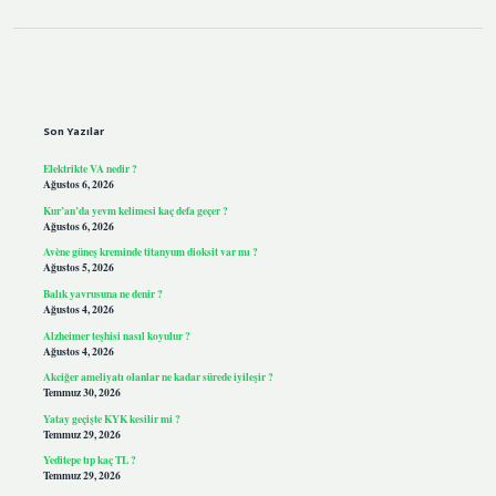
Sidebar
Son Yazılar
Elektrikte VA nedir ?
Ağustos 6, 2026
Kur’an’da yevm kelimesi kaç defa geçer ?
Ağustos 6, 2026
Avène güneş kreminde titanyum dioksit var mı ?
Ağustos 5, 2026
Balık yavrusuna ne denir ?
Ağustos 4, 2026
Alzheimer teşhisi nasıl koyulur ?
Ağustos 4, 2026
Akciğer ameliyatı olanlar ne kadar sürede iyileşir ?
Temmuz 30, 2026
Yatay geçişte KYK kesilir mi ?
Temmuz 29, 2026
Yeditepe tıp kaç TL ?
Temmuz 29, 2026