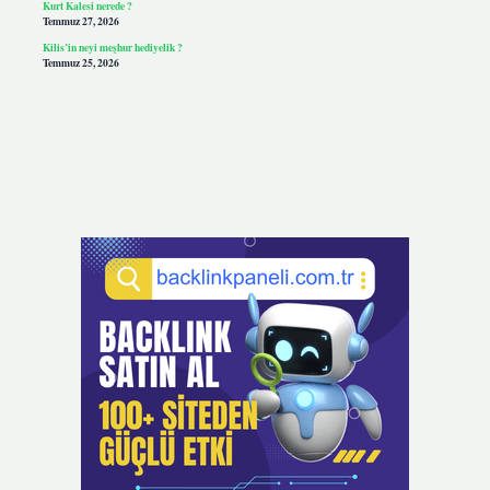
Kurt Kalesi nerede ?
Temmuz 27, 2026
Kilis’in neyi meşhur hediyelik ?
Temmuz 25, 2026