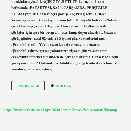
tutuklulara yönelik AÇIK ZİYARETLER her ayın ilk tam
haftasında (PAZARTESİ, SALI, ÇARŞAMBA, PERŞEMBE,
CUMA) yapılır. Cezaevi açık görüşe kaç kişi girebilir 2024?
Ziyaretçi sayısı 5 (beş) kişi ile sınırlıdır. 10 yaş altı hükümlü/tutuklu
çocukları sayıya dahil değildir. Dini ve resmi tatillerde açık
görüşler için ayrı bir program hazırlanıp duyurulacaktır. Cezaevi
görüş günleri nasıl öğrenilir? Ziyaret gün ve saatlerini nasıl
öğrenebilirim? – Yakınınızın kaldığı cezaevini arayarak
öğrenebilirsiniz. Ayrıca yakınınızın ziyaret gün ve saatlerini
cezaevinin internet sitesinden de öğrenebilirsiniz. Cezaevinde açık
görüş nasıl olur? Hükümlü ve tutuklular, belgelendirilmek kaydıyla
anneleri, babaları, eşleri,…
Kapalı
Devamını okuyun
Yorum Bırak
Cezaevinin
Açık
Görüşü
Ne
Zaman
https://www.nethane.net
https://fefo.com.tr
https://famo.com.tr
Sitemap