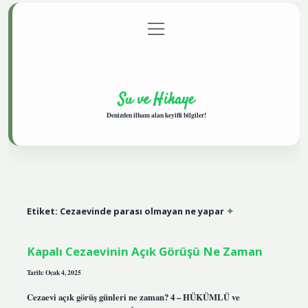
menüyü
Anasayfa
Gizlilik Politikası
Yasal Uyarı
aç
Hakkımızda
Su ve Hikaye
Denizden ilham alan keyifli bilgiler!
Etiket:
Cezaevinde parası olmayan ne yapar
Kapalı Cezaevinin Açık Görüşü Ne Zaman
Tarih: Ocak 4, 2025
Cezaevi açık görüş günleri ne zaman? 4 – HÜKÜMLÜ ve