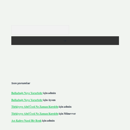
Arama
Son yorumlar
Balkabağı Neye Yararlıdır
için
admin
Balkabağı Neye Yararlıdır
için
Aysun
Türkiyeye Abd Üssü Ne Zaman Kuruldu
için
admin
Türkiyeye Abd Üssü Ne Zaman Kuruldu
için
Münevver
Acı Kahve Nasıl Bir Renk
için
admin