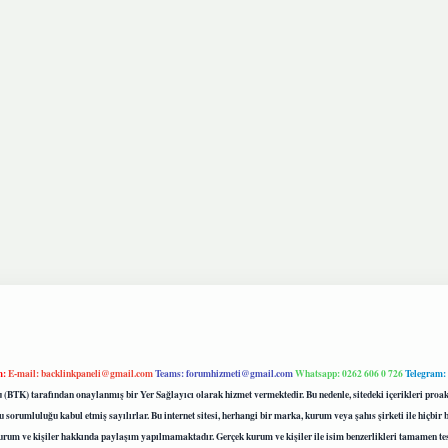
m:
E-mail:
backlinkpaneli@gmail.com
Teams:
forumhizmeti@gmail.com
Whatsapp: 0262 606 0 726
Telegram:
mu (BTK) tarafından onaylanmış bir Yer Sağlayıcı olarak hizmet vermektedir. Bu nedenle, sitedeki içerikleri 
 sorumluluğu kabul etmiş sayılırlar. Bu internet sitesi, herhangi bir marka, kurum veya şahıs şirketi ile hiçbi
kurum ve kişiler hakkında paylaşım yapılmamaktadır. Gerçek kurum ve kişiler ile isim benzerlikleri tamamen te