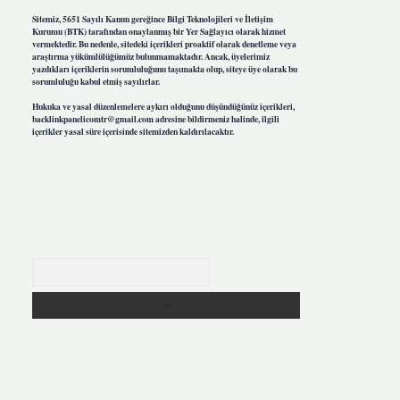
Sitemiz, 5651 Sayılı Kanun gereğince Bilgi Teknolojileri ve İletişim
Kurumu (BTK) tarafından onaylanmış bir Yer Sağlayıcı olarak hizmet
vermektedir. Bu nedenle, sitedeki içerikleri proaktif olarak denetleme veya
araştırma yükümlülüğümüz bulunmamaktadır. Ancak, üyelerimiz
yazdıkları içeriklerin sorumluluğunu taşımakta olup, siteye üye olarak bu
sorumluluğu kabul etmiş sayılırlar.
Hukuka ve yasal düzenlemelere aykırı olduğunu düşündüğünüz içerikleri,
backlinkpanelicomtr@gmail.com
adresine bildirmeniz halinde, ilgili
içerikler yasal süre içerisinde sitemizden kaldırılacaktır.
Arama