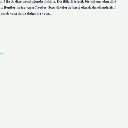
r. 3 ila 30 dize uzunluğunda olabilir. Dörtlük: Birleşik bir anlamı olan dört
r. Bentler ne işe yarar? Setler (bazı ülkelerde baraj olarak da adlandırılır)
sıtlamak veya deniz dalgaları veya…
ap