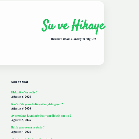
Su ve Hikaye
Denizden ilham alan keyifli bilgiler!
Sidebar
hiltonbetgiris.live
Son Yazılar
Elektrikte VA nedir ?
Ağustos 6, 2026
Kur’an’da yevm kelimesi kaç defa geçer ?
Ağustos 6, 2026
Avène güneş kreminde titanyum dioksit var mı ?
Ağustos 5, 2026
Balık yavrusuna ne denir ?
Ağustos 4, 2026
Alzheimer teşhisi nasıl koyulur ?