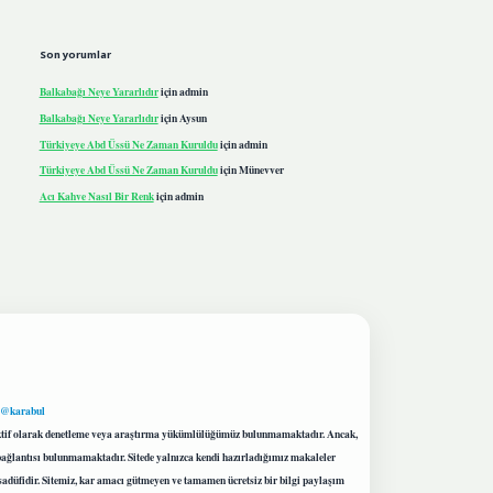
Son yorumlar
Balkabağı Neye Yararlıdır
için
admin
Balkabağı Neye Yararlıdır
için
Aysun
Türkiyeye Abd Üssü Ne Zaman Kuruldu
için
admin
Türkiyeye Abd Üssü Ne Zaman Kuruldu
için
Münevver
Acı Kahve Nasıl Bir Renk
için
admin
 @karabul
proaktif olarak denetleme veya araştırma yükümlülüğümüz bulunmamaktadır. Ancak,
r bağlantısı bulunmamaktadır. Sitede yalnızca kendi hazırladığımız makaleler
sadüfidir. Sitemiz, kar amacı gütmeyen ve tamamen ücretsiz bir bilgi paylaşım