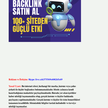
Reklam ve İletişim:
Skype: live:.cid.575569c608265c69
Yasal Uyarı:
Bu internet sitesi, herhangi bir marka, kurum veya şahıs
şirketi ile hiçbir bağlantısı bulunmamaktadır. Sitede yalnızca kendi
hazırladığımız makaleler paylaşılmaktadır. Burada yer alan içerikler
haber niteliği taşımamakta olup, gerçek kurum ve kişiler hakkında
paylaşım yapılmamaktadır. Gerçek kurum ve kişiler ile isim benzerlikleri
tamamen tesadüfidir. Sitemizdeki bilgiler taslak halindedir ve tavsiye
niteliği taşımazlar.