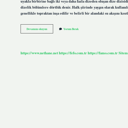
uyakla birbirine bağlı iki veya daha fazla dizeden oluşan dize dizisidi
dizelik bölümlere dörtlük denir. Halk şiirinde yaygın olarak kullanılı
genellikle topraktan inşa edilir ve belirli bir alandaki su akışını kı
Bent
Devamını okuyun
Yorum Bırak
Nerelerde
Kullanılır
https://www.nethane.net
https://fefo.com.tr
https://famo.com.tr
Sitem