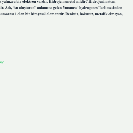
a yalnızca bir elektron vardır. Hidrojen ametal midir? Hidrojenin atom
ldir. Adı, “su oluşturan” anlamına gelen Yunanca “hydrogenes” kelimesinden
numarası 1 olan bir kimyasal elementtir. Renksiz, kokusuz, metalik olmayan,
ap