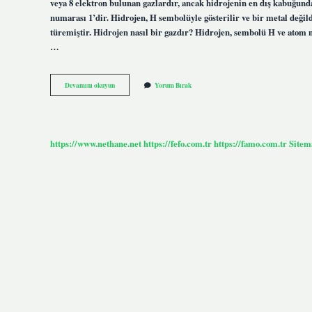
veya 8 elektron bulunan gazlardır, ancak hidrojenin en dış kabuğund
numarası 1’dir. Hidrojen, H sembolüyle gösterilir ve bir metal deği
türemiştir. Hidrojen nasıl bir gazdır? Hidrojen, sembolü H ve atom 
…
Hidrojen
Devamını okuyun
Yorum Bırak
Soygaz
Mıdır
Ametal
Mi
https://www.nethane.net
https://fefo.com.tr
https://famo.com.tr
Sitem