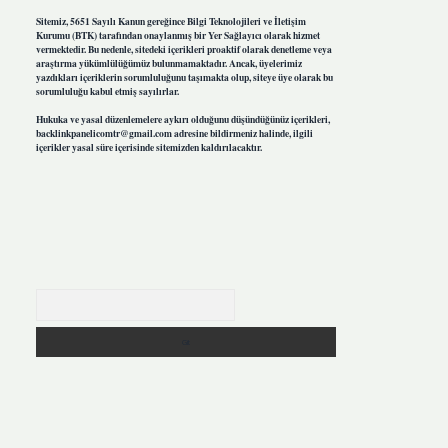
Sitemiz, 5651 Sayılı Kanun gereğince Bilgi Teknolojileri ve İletişim
Kurumu (BTK) tarafından onaylanmış bir Yer Sağlayıcı olarak hizmet
vermektedir. Bu nedenle, sitedeki içerikleri proaktif olarak denetleme veya
araştırma yükümlülüğümüz bulunmamaktadır. Ancak, üyelerimiz
yazdıkları içeriklerin sorumluluğunu taşımakta olup, siteye üye olarak bu
sorumluluğu kabul etmiş sayılırlar.
Hukuka ve yasal düzenlemelere aykırı olduğunu düşündüğünüz içerikleri,
backlinkpanelicomtr@gmail.com
adresine bildirmeniz halinde, ilgili
içerikler yasal süre içerisinde sitemizden kaldırılacaktır.
Arama