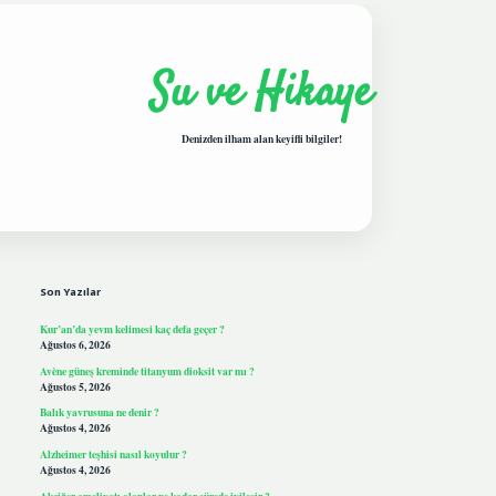
Su ve Hikaye
Denizden ilham alan keyifli bilgiler!
Sidebar
hiltonbetgiris.live
Son Yazılar
Kur’an’da yevm kelimesi kaç defa geçer ?
Ağustos 6, 2026
Avène güneş kreminde titanyum dioksit var mı ?
Ağustos 5, 2026
Balık yavrusuna ne denir ?
Ağustos 4, 2026
Alzheimer teşhisi nasıl koyulur ?
Ağustos 4, 2026
Akciğer ameliyatı olanlar ne kadar sürede iyileşir ?