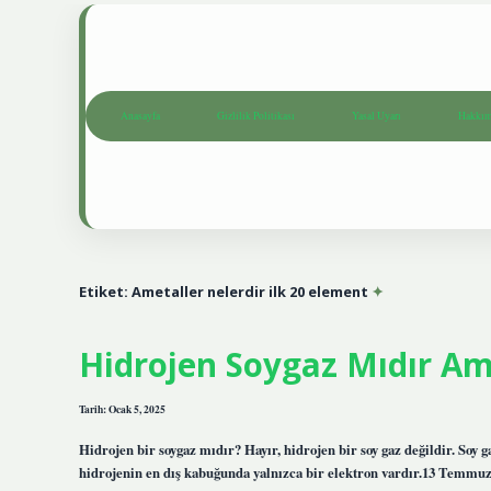
Anasayfa
Gizlilik Politikası
Yasal Uyarı
Hakkım
Etiket:
Ametaller nelerdir ilk 20 element
Hidrojen Soygaz Mıdır Am
Tarih: Ocak 5, 2025
Hidrojen bir soygaz mıdır? Hayır, hidrojen bir soy gaz değildir. Soy 
hidrojenin en dış kabuğunda yalnızca bir elektron vardır.13 Temmuz 2