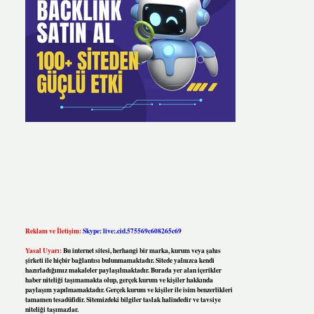
Reklam ve İletişim:
Skype: live:.cid.575569c608265c69
Yasal Uyarı:
Bu internet sitesi, herhangi bir marka, kurum veya şahıs
şirketi ile hiçbir bağlantısı bulunmamaktadır. Sitede yalnızca kendi
hazırladığımız makaleler paylaşılmaktadır. Burada yer alan içerikler
haber niteliği taşımamakta olup, gerçek kurum ve kişiler hakkında
paylaşım yapılmamaktadır. Gerçek kurum ve kişiler ile isim benzerlikleri
tamamen tesadüfidir. Sitemizdeki bilgiler taslak halindedir ve tavsiye
niteliği taşımazlar.