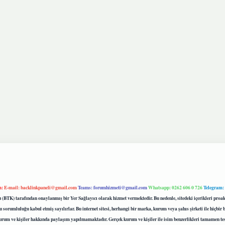
m:
E-mail:
backlinkpaneli@gmail.com
Teams:
forumhizmeti@gmail.com
Whatsapp: 0262 606 0 726
Telegram:
mu (BTK) tarafından onaylanmış bir Yer Sağlayıcı olarak hizmet vermektedir. Bu nedenle, sitedeki içerikleri 
 sorumluluğu kabul etmiş sayılırlar. Bu internet sitesi, herhangi bir marka, kurum veya şahıs şirketi ile hiçbi
kurum ve kişiler hakkında paylaşım yapılmamaktadır. Gerçek kurum ve kişiler ile isim benzerlikleri tamamen te