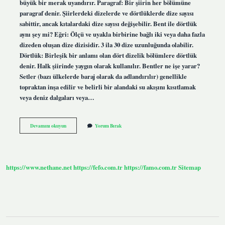
büyük bir merak uyandırır. Paragraf: Bir şiirin her bölümüne
paragraf denir. Şiirlerdeki dizelerde ve dörtlüklerde dize sayısı
sabittir, ancak kıtalardaki dize sayısı değişebilir. Bent ile dörtlük
aynı şey mi? Eğri: Ölçü ve uyakla birbirine bağlı iki veya daha fazla
dizeden oluşan dize dizisidir. 3 ila 30 dize uzunluğunda olabilir.
Dörtlük: Birleşik bir anlamı olan dört dizelik bölümlere dörtlük
denir. Halk şiirinde yaygın olarak kullanılır. Bentler ne işe yarar?
Setler (bazı ülkelerde baraj olarak da adlandırılır) genellikle
topraktan inşa edilir ve belirli bir alandaki su akışını kısıtlamak
veya deniz dalgaları veya…
Bent
Devamını okuyun
Yorum Bırak
Nerelerde
Kullanılır
https://www.nethane.net
https://fefo.com.tr
https://famo.com.tr
Sitemap