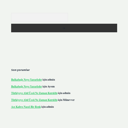
Arama
Son yorumlar
Balkabağı Neye Yararlıdır
için
admin
Balkabağı Neye Yararlıdır
için
Aysun
Türkiyeye Abd Üssü Ne Zaman Kuruldu
için
admin
Türkiyeye Abd Üssü Ne Zaman Kuruldu
için
Münevver
Acı Kahve Nasıl Bir Renk
için
admin