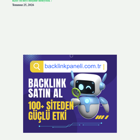
Kilis’in neyi meşhur hediyelik ?
Temmuz 25, 2026