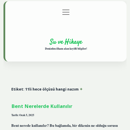
menüyü
Anasayfa
Gizlilik Politikası
Yasal Uyarı
aç
Hakkımızda
Su ve Hikaye
Denizden ilham alan keyifli bilgiler!
Etiket:
11li hece ölçüsü hangi nazım
Bent Nerelerde Kullanılır
Tarih: Ocak 5, 2025
Bent nerede kullanılır? Bu bağlamda, bir dikenin ne olduğu sorusu