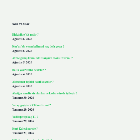
Sidebar
Son Yazılar
Elektrikte VA nedir ?
Ağustos 6, 2026
Kur’an’da yevm kelimesi kaç defa geçer ?
Ağustos 6, 2026
Avène güneş kreminde titanyum dioksit var mı ?
Ağustos 5, 2026
Balık yavrusuna ne denir ?
Ağustos 4, 2026
Alzheimer teşhisi nasıl koyulur ?
Ağustos 4, 2026
Akciğer ameliyatı olanlar ne kadar sürede iyileşir ?
Temmuz 30, 2026
Yatay geçişte KYK kesilir mi ?
Temmuz 29, 2026
Yeditepe tıp kaç TL ?
Temmuz 29, 2026
Kurt Kalesi nerede ?
Temmuz 27, 2026