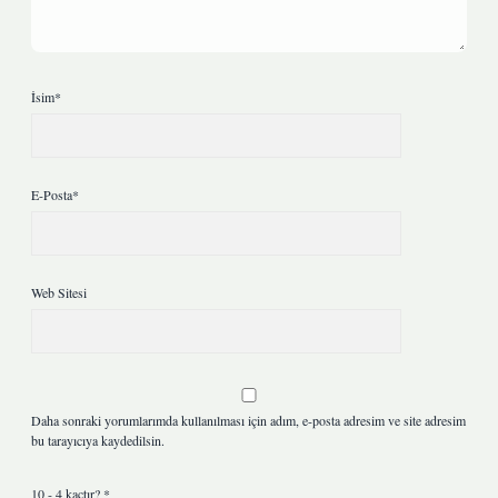
İsim*
E-Posta*
Web Sitesi
Daha sonraki yorumlarımda kullanılması için adım, e-posta adresim ve site adresim
bu tarayıcıya kaydedilsin.
10 - 4 kaçtır?
*