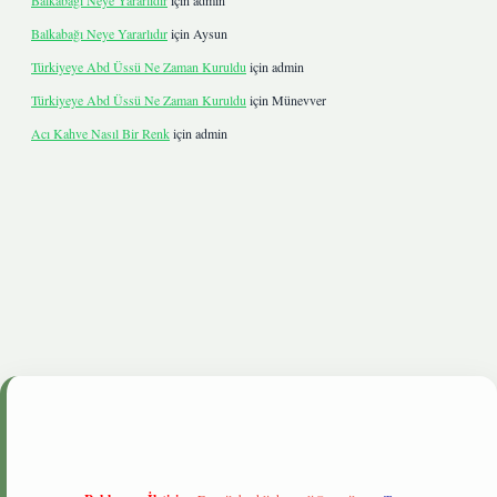
Balkabağı Neye Yararlıdır
için
admin
Balkabağı Neye Yararlıdır
için
Aysun
Türkiyeye Abd Üssü Ne Zaman Kuruldu
için
admin
Türkiyeye Abd Üssü Ne Zaman Kuruldu
için
Münevver
Acı Kahve Nasıl Bir Renk
için
admin
betgiris.live