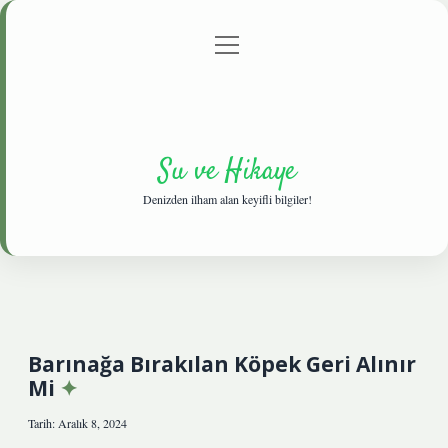
menüyü
Anasayfa
Gizlilik Politikası
Yasal Uyarı
aç
Hakkımızda
Su ve Hikaye
Denizden ilham alan keyifli bilgiler!
Barınağa Bırakılan Köpek Geri Alınır
Mi
Tarih: Aralık 8, 2024