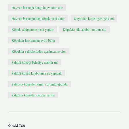
Hayvan barınağı hangi hayvanları alır
Hayvan barınağından köpek nasıl alınır
Kaybolan köpek geri gelir mi
Köpek sahiplenme nasıl yapılır
Köpekler ilk sahibini unutur mu
Köpekler kaç kmden evini bulur
Köpekler sahiplerinden ayrılınca ne olur
Sahipli köpeği belediye alabilir mi
Sahipli köpek kaybolursa ne yapmalı
Sahipsiz köpekler kimin sorumluluğunda
Sahipsiz köpekler nereye verilir
Önceki Yazı